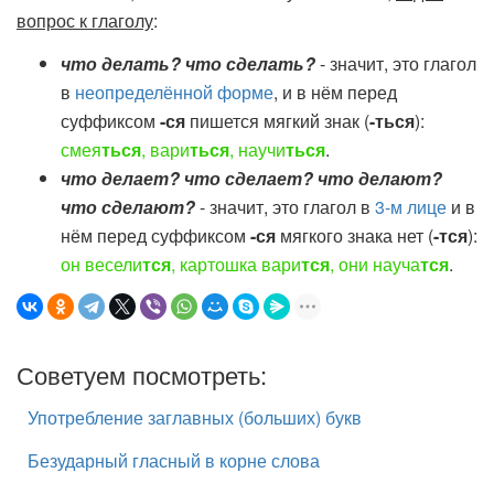
вопрос к глаголу
:
что делать? что сделать?
- значит, это глагол
в
неопределённой форме
, и в нём перед
суффиксом
-ся
пишется мягкий знак (
-ться
):
смея
ться
, вари
ться
, научи
ться
.
что делает? что сделает? что делают?
что сделают?
- значит, это глагол в
3-м лице
и в
нём перед суффиксом
-ся
мягкого знака нет (
-тся
):
он весели
тся
, картошка вари
тся
, они науча
тся
.
Советуем посмотреть:
Употребление заглавных (больших) букв
Безударный гласный в корне слова